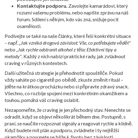
Kontaktujte podporu.
Zavolejte kamarádovi, který
rozumí vašemu problému, nebo napište zprávu na náš
forum. Sdílení s někým, kdo vás zná, snižuje pocit
osamělosti.
Podívejte se také na naše články, které řeší konkrétní situace
– např.
„Jak vzniká drogová závislost: Vše, co potřebujete vědět"
nebo
„Jak rychle odstranit alkohol z těla: Efektivní tipy a
metody"
. Každý z nich nabízí praktické rady, jak zvládnout
craving v různých kontextech.
Další užitečná strategie je přehodnotit spouštěče. Pokud
vždy saháte po cigaretě po obědě, zkuste změnit rituál –
jděte na krátkou procházku nebo si připravte zdravý snack.
Všechno, co rozbije spojení mezi konkrétním okamžikem a
touhou, pomáhá váš craving oslabit.
Nezapomeňte, že craving je jen přechodný stav. Nenechte se
odradit, když se objeví několikrát během dne. Postupně, s
praxí, se naučíte rozpoznat signály a reagovat rychle a klidně.
Když budete mít plán a podporu, zvládnete i ty nejtěžší
okamžiky a posunete se blíže k životu bez závislosti.