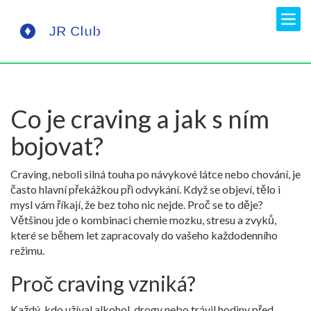
Co je craving a jak s ním
bojovat?
Craving, neboli silná touha po návykové látce nebo chování, je
často hlavní překážkou při odvykání. Když se objeví, tělo i
mysl vám říkají, že bez toho nic nejde. Proč se to děje?
Většinou jde o kombinaci chemie mozku, stresu a zvyků,
které se během let zapracovaly do vašeho každodenního
režimu.
Proč craving vzniká?
Každý, kdo užíval alkohol, drogy nebo trávil hodiny před