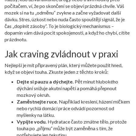
počítačem, ví, že po skončení se objeví prázdná chvíle. Váš
mozek si na tu „odměnu“ zvykne a začne vyžadovat další
dávku. Stres, úzkost nebo nuda často spouštějí signál, že je
čas „doplnit zásoby“. To je biologický mechanismus –
dopamin vám dává pocit spokojenosti, a když ho chybí, cítíte
prázdnotu.
Jak craving zvládnout v praxi
Nejlepší je mít připravený plán, který můžete použít hned,
když se objeví touha. Zkuste jeden z těchto kroků:
Dejte si pauzu a dýchejte.
Pět minut hlubokého
dýchání snižuje akutní napětí a pomáhá přepnout
mozkový okruh.
Zaměstnejte ruce.
Například kreslení, házení míčkem
nebo rychlá domácí práce odvádí pozornost od
myšlenky na látku.
Vypijte vodu.
Hydratace často zmátne tělo, protože
touha po „příjmu“ může být zaměněna s tím, že
potřebujete jen tekutinu.