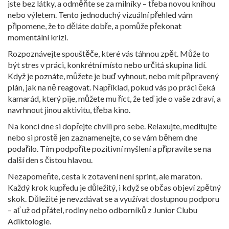
jste bez látky, a odměňte se za milníky – třeba novou knihou
nebo výletem. Tento jednoduchý vizuální přehled vám
připomene, že to děláte dobře, a pomůže překonat
momentální krizi.
Rozpoznávejte spouštěče, které vás táhnou zpět. Může to
být stres v práci, konkrétní místo nebo určitá skupina lidí.
Když je poznáte, můžete je buď vyhnout, nebo mít připravený
plán, jak na ně reagovat. Například, pokud vás po práci čeká
kamarád, který pije, můžete mu říct, že teď jde o vaše zdraví, a
navrhnout jinou aktivitu, třeba kino.
Na konci dne si dopřejte chvíli pro sebe. Relaxujte, meditujte
nebo si prostě jen zaznamenejte, co se vám během dne
podařilo. Tím podpoříte pozitivní myšlení a připravíte se na
další den s čistou hlavou.
Nezapomeňte, cesta k zotavení není sprint, ale maraton.
Každý krok kupředu je důležitý, i když se občas objeví zpětný
skok. Důležité je nevzdávat se a využívat dostupnou podporu
– ať už od přátel, rodiny nebo odborníků z Junior Clubu
Adiktologie.