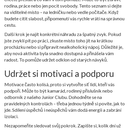
rodina, práce nebo jen pocit svobody. Tento seznam si dejte
na viditelné místo – na ledničku nebo vedle počítače. Když
budete cítit slabost, připomenutí vás rychle vrátí na správnou
cestu.
Další krok je najít konkrétní náhradu za špatný zvyk. Pokud
jste zvyklí pít po práci, zkuste místo toho jít na krátkou
procházku nebo si připravit nealkoholický nápoj. Důležité je,
aby nová aktivita byla snadno dostupná a přinášela vám
radost. To pomůže udržet odklon od starých návyků.
Udržet si motivaci a podporu
Motivace často kolísá, proto si vytvořte síť lidí, kteří vás
podpoří. Může to být kamarád, rodinný příslušník nebo
odborník z našeho Junior Clubu. Dohodněte se na
pravidelných kontrolách – třeba jednou týdně si povíte, jak to
jde. Sdílení úspěchů i neúspěchů vám dodá energii a zabrání
izolaci.
Nezapomeňte sledovat svůj pokrok. Zapište si, kolik dní už