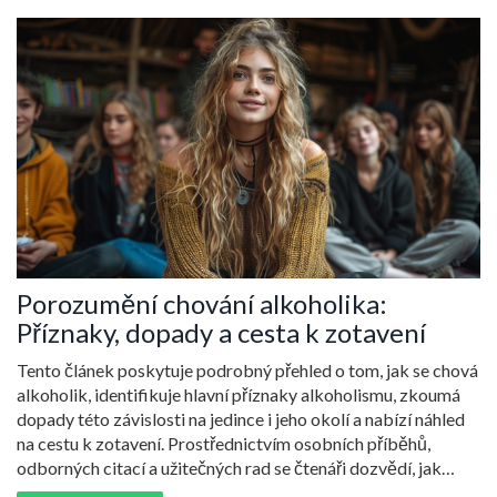
Porozumění chování alkoholika:
Příznaky, dopady a cesta k zotavení
Tento článek poskytuje podrobný přehled o tom, jak se chová
alkoholik, identifikuje hlavní příznaky alkoholismu, zkoumá
dopady této závislosti na jedince i jeho okolí a nabízí náhled
na cestu k zotavení. Prostřednictvím osobních příběhů,
odborných citací a užitečných rad se čtenáři dozvědí, jak
rozpoznat problém a jak podpořit sebe nebo své blízké na