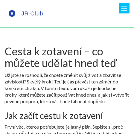
Cesta k zotavení – co
můžete udělat hned teď
Už jste se rozhodli, že chcete změnit svůj život a zbavit se
závislosti? Skvělý krok! Teď je čas převést ten záměr do
konkrétních akcí. V tomto textu vám ukážu jednoduché
kroky, které můžete začít používat hned dnes, a jak si vytvořit
pevnou podporu, která vás bude táhnout dopředu.
Jak začít cestu k zotavení
První věc, kterou potřebujete, je jasný plán. Sepište si, proč
chcete přestat a co vám v tom pomůže. Může to být zdraví,