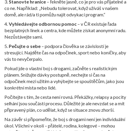
3.
Stanovte hranice
– řekněte jasně, co je pro vás přijatelné a
co ne. Například: „Nebudu tolerovat, když užíváš v našem
domě, ale rád/a ti pomůžu najít odvykací program.“
4.
Vyhledávejte odbornou pomoc
– v ČR existuje řada
bezplatných linek a centra, kde můžete získat anonymní radu.
Nezůstávejte sami.
5.
Pečujte o sebe
– podpora člověka se závislostí je
stresující. Najděte čas na odpočinek, sport nebo koníčky, aby
vás to nevyčerpalo.
Pokud jde o vlastní boj s drogami, začněte s realistickým
plánem. Snižujte dávky postupně, nechejte si čas na
odpočinek mezi užitím a vyhýbejte se spouštěčům, jako jsou
konkrétní místa nebo lidé.
Počítejte s tím, že cesta není rovná. Překážky, relapsy a pocity
selhání jsou součástí procesu. Důležité je ale nevzdat se a mít
připravený plán, co udělat, když se situace znovu zhorší.
Na závěr si připomeňte, že boj s drogami není jen individuální
úkol. Všichni v okolí – přátelé, rodina, kolegové – mohou