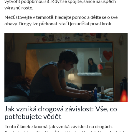
vytvořit podpůrnou síť. Když se spojíte, šance na úspěch
výrazně roste.
Nezůstávejte v temnotě, hledejte pomoc a dělte se o své
obavy. Drogy lze překonat, stačí jen udělat první krok.
Jak vzniká drogová závislost: Vše, co
potřebujete vědět
Tento článek zkoumá, jak vzniká závislost na drogách.