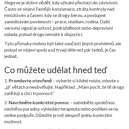
Nejprve je dobré vědět, kdy užívání přechází do závislosti.
Často se objeví častější konzumace, ztráta kontroly nad
množstvím a časem, kdy se drogy berou, a postupné
zanedbávání povinností – práce, studium, rodina. Další
varovný signál je úzkost, podrážděnost nebo depresivní
nálada, pokud drogu nemáte k dispozici.
Tyto příznaky mohou být také součástí jiných problémů, ale
pokud se objeví spolu a už trvají déle než pár týdnů, je čas
jednat.
Co můžete udělat hned teď
1.
Promluvte otevřeně
– vyberte si klidné místo, mluvte v
„já“ větách a neobviňujte. Například: „Mám pocit, že tě drogy
zatěžují a chci ti pomoct.“
2.
Navrhněte konkrétní pomoc
– nabídněte společnou
návštěvu poradny, vyhledání terapeuta nebo podílení se na
online podpoře. Důležité je mít alespoň jednu konkrétní
možnost.