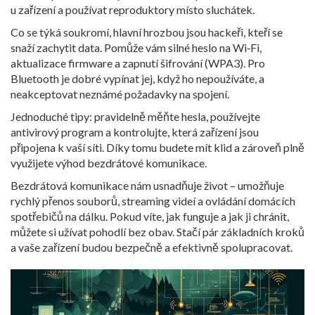
u zařízení a používat reproduktory místo sluchátek.
Co se týká soukromí, hlavní hrozbou jsou hackeři, kteří se
snaží zachytit data. Pomůže vám silné heslo na Wi‑Fi,
aktualizace firmware a zapnutí šifrování (WPA3). Pro
Bluetooth je dobré vypínat jej, když ho nepoužíváte, a
neakceptovat neznámé požadavky na spojení.
Jednoduché tipy: pravidelně měňte hesla, používejte
antivirový program a kontrolujte, která zařízení jsou
připojena k vaší síti. Díky tomu budete mít klid a zároveň plně
využijete výhod bezdrátové komunikace.
Bezdrátová komunikace nám usnadňuje život – umožňuje
rychlý přenos souborů, streaming videí a ovládání domácích
spotřebičů na dálku. Pokud víte, jak funguje a jak ji chránit,
můžete si užívat pohodlí bez obav. Stačí pár základních kroků
a vaše zařízení budou bezpečně a efektivně spolupracovat.