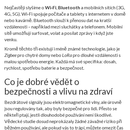
Nejčastěji slyšíme o
Wi‑Fi
,
Bluetooth
a mobilních sítích (3G,
4G, 5G). Wi‑Fi spojuje počítače a tablety s internetem v domě
nebo kavárně. Bluetooth slouží k přenosu dat na kratší
vzdálenosti – například mezi sluchátky a telefonem. Mobilní
sítě umožňují surfovat, volat a posílat zprávy i když jste
venku.
Kromě těchto tří existují i méně známé technologie, jako je
Zigbee
pro chytré domy nebo
LoRa
pro dlouhé vzdálenosti s
malou spotřebou energie. Každá má své specifika: dosah,
rychlost, spotřebu baterie a bezpečnost.
Co je dobré vědět o
bezpečnosti a vlivu na zdraví
Bezdrátové signály jsou elektromagnetické vlny, ale úrovně
jsou regulovány tak, aby byly bezpečné pro lidi. Přesto se
někteří ptají, jestli dlouhodobé používání není škodlivé.
Vědecké studie dosud neprokázaly žádné závažné riziko při
běžném používání, ale pokud vás to trápí, můžete omezit čas