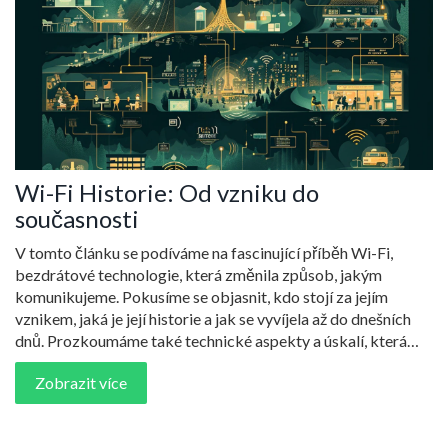
Wi-Fi Historie: Od vzniku do
současnosti
V tomto článku se podíváme na fascinující příběh Wi-Fi,
bezdrátové technologie, která změnila způsob, jakým
komunikujeme. Pokusíme se objasnit, kdo stojí za jejím
vznikem, jaká je její historie a jak se vyvíjela až do dnešních
dnů. Prozkoumáme také technické aspekty a úskalí, která
Wi-Fi na své cestě k nezbytnému prvku moderního světa
Zobrazit více
překonala.