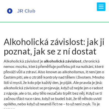
Alkoholická závislost: jak ji
poznat, jak se z ní dostat
Alkoholická závislost je
alkoholická závislost
,
chronická
nemoc mozku, která přeměňuje potřebu pít na nutkání, které
převáží vůli a zdraví
. Also known as
alkoholismus
, it
není jen o
častém pití, ale o ztrátě kontroly nad tělem i životem
.
Mnoho
lidí si myslí, že kdo pije každý den, je piják. Ale pravda je jiná:
alkoholická závislost se projevuje, když už nejde jen o radost
z nápoje, ale o to, aby tělo nezačalo trpět bez něj. Když se ti
začnou třást ruce ráno, když se budeš bát, že tě někdo uvidí
opilého, nebo když už neumíš říct ne – to už není zvyk. To je