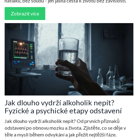
nátlaku, bez soudů - jen jasná cesta k životu bez závislosti.
Zobrazit více
Jak dlouho vydrží alkoholik nepít?
Fyzické a psychické etapy odstavení
Jak dlouho vydrží alkoholik nepít? Od prvních příznaků
odstavení po obnovu mozku a života. Zjistěte, co se děje v
těle a mysli během odvykání a jak přežít nejtěžší fáze.