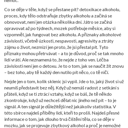
nemoc.
Co se děje v těle, když se přestane pít?
detoxikace alkoholu
,
proces, kdy tělo odstraňuje zbytky alkoholu a začíná se
obnovovat
, není jen otázka několika dní. Játro se začíná
opravovat až po týdnech, mozek potřebuje měsíce, aby si
vzpomněl, jak fungovat bez alkoholu. A
příznaky alkoholové
závislosti
,
včetně úzkosti, nespavosti, agresivity a ztráty
zájmu o život
, nezmizí jen proto, že jsi přestal pít. Tyto
příznaky mohou přetrvávat – a to je důvod, proč se tak mnoho
lidí vrátí. Ale neznamená to, že nejde z toho ven. Léčba
závislosti není jen o detoxu. Je to o tom, jak se naučit žít znovu
– bez toho, aby tě každý den nutilo pít něco, co tě ničí.
Nejde jen o tom, kolik sklenic jsi vypil. Jde o to, jaký život si už
neumíš představit bez něj. Když už nemáš radost z setkání s
přáteli, když se ti ztrácí vztahy, když se báš, že tě někdo
zkontroluje, když už nechceš dělat nic jiného než pít – to je
signál. A ten signál je důležitější než jakákoliv statistika. V
této sbírce najdeš příběhy lidí, kteří to prošli. Najdeš přesné
informace o tom, jak dlouho trvá čištění těla, co se děje v
mozku, jak se projevuje zbytkový alkohol a proč je nemožné