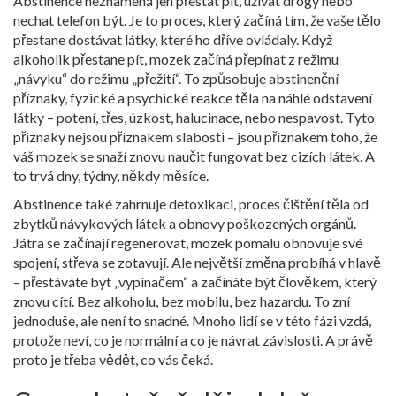
Abstinence neznamená jen přestat pít, užívat drogy nebo
nechat telefon být. Je to proces, který začíná tím, že vaše tělo
přestane dostávat látky, které ho dříve ovládaly. Když
alkoholik přestane pít, mozek začíná přepínat z režimu
„návyku“ do režimu „přežití“. To způsobuje
abstinenční
příznaky
,
fyzické a psychické reakce těla na náhlé odstavení
látky
– potení, třes, úzkost, halucinace, nebo nespavost. Tyto
příznaky nejsou příznakem slabosti – jsou příznakem toho, že
váš mozek se snaží znovu naučit fungovat bez cizích látek. A
to trvá dny, týdny, někdy měsíce.
Abstinence také zahrnuje
detoxikaci
,
proces čištění těla od
zbytků návykových látek a obnovy poškozených orgánů
.
Játra se začínají regenerovat, mozek pomalu obnovuje své
spojení, střeva se zotavují. Ale největší změna probíhá v hlavě
– přestáváte být „vypínačem“ a začínáte být člověkem, který
znovu cítí. Bez alkoholu, bez mobilu, bez hazardu. To zní
jednoduše, ale není to snadné. Mnoho lidí se v této fázi vzdá,
protože neví, co je normální a co je návrat závislosti. A právě
proto je třeba vědět, co vás čeká.