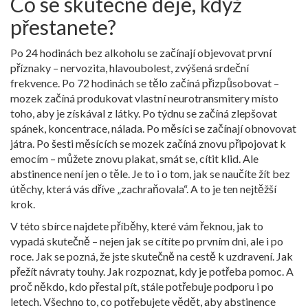
Co se skutečně děje, když
přestanete?
Po 24 hodinách bez alkoholu se začínají objevovat první
příznaky – nervozita, hlavoubolest, zvýšená srdeční
frekvence. Po 72 hodinách se tělo začíná přizpůsobovat –
mozek začíná produkovat vlastní neurotransmitery místo
toho, aby je získával z látky. Po týdnu se začíná zlepšovat
spánek, koncentrace, nálada. Po měsíci se začínají obnovovat
játra. Po šesti měsících se mozek začíná znovu připojovat k
emocím – můžete znovu plakat, smát se, cítit klid. Ale
abstinence není jen o těle. Je to i o tom, jak se naučíte žít bez
útěchy, která vás dříve „zachraňovala“. A to je ten nejtěžší
krok.
V této sbírce najdete příběhy, které vám řeknou, jak to
vypadá skutečně – nejen jak se cítíte po prvním dni, ale i po
roce. Jak se pozná, že jste skutečně na cestě k uzdravení. Jak
přežít návraty touhy. Jak rozpoznat, kdy je potřeba pomoc. A
proč někdo, kdo přestal pít, stále potřebuje podporu i po
letech. Všechno to, co potřebujete vědět, aby abstinence