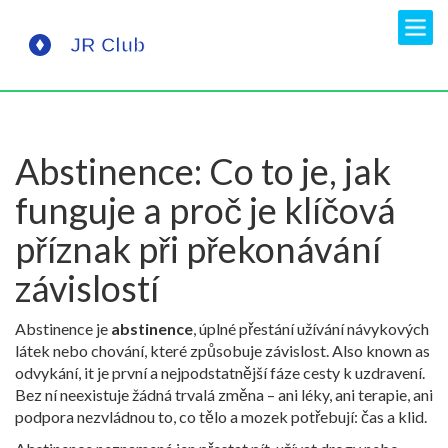
Abstinence: Co to je, jak
funguje a proč je klíčová
příznak při překonávání
závislostí
Abstinence je
abstinence
,
úplné přestání užívání návykových
látek nebo chování, které způsobuje závislost
. Also known as
odvykání
, it je první a nejpodstatnější fáze cesty k uzdravení.
Bez ní neexistuje žádná trvalá změna – ani léky, ani terapie, ani
podpora nezvládnou to, co tělo a mozek potřebují: čas a klid.